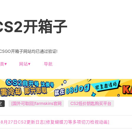
CS2开箱子
-CSGO开箱子网站均已通过验证!
类
网站
导航
定
[国外可取回]farmskins官网
CS2低价钥匙购买平台
5年8月27日CS2更新日志[修复蝴蝶刀等多项切刀检视动画]