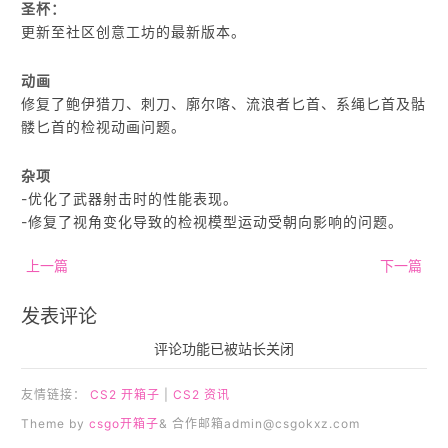
圣杯：
更新至社区创意工坊的最新版本。
动画
修复了鲍伊猎刀、刺刀、廓尔喀、流浪者匕首、系绳匕首及骷
髅匕首的检视动画问题‌。
杂项
-优化了武器射击时的性能表现‌。
-修复了视角变化导致的检视模型运动受朝向影响的问题‌。
上一篇
下一篇
发表评论
评论功能已被站长关闭
友情链接：
CS2 开箱子
|
CS2 资讯
Theme by
csgo开箱子
& 合作邮箱
admin@csgokxz.com