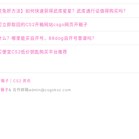
星星免肝方法】如何快速获得武库星星？武库通行证值得购买吗？
国内可立即取回的CS2开箱网站csgo网页开箱子
什么？哪里能买自开号，88dog自开号靠谱吗？
买便宜CS2低价钥匙购买平台推荐
开箱子
|
CS2 资讯
开箱子
& 合作邮箱
admin@csgokxz.com