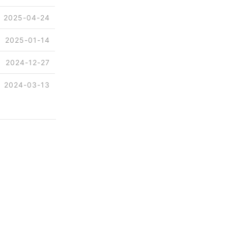
2025-04-24
2025-01-14
2024-12-27
2024-03-13