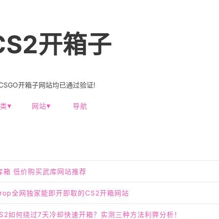
CS2开箱子
-CSGO开箱子网站均已通过验证!
类
网站
导航
库箱 低价购买武库网站推荐
indrop全网独家能即开即取的CS2开箱网站
CS2如何绕过7天冷却快速开箱？实测三种方法利弊分析！