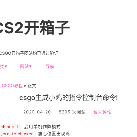
CS2开箱子
-CSGO开箱子网站均已通过验证!
类
网站
导航
讯
,
CSGO教程
» 正文
csgo生成小鸡的指令控制台命令!
2020-04-20
8295 次阅读
暂无评论
启用单机作弊模式
_cheats 1
准心位置出现鸡
t_create chicken