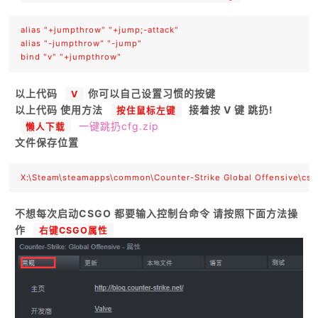
alias "+jumpthrow" "+jump;-attack"

alias "-jumpthrow" "-jump"

以上代码
你可以自己设置习惯的按键
V
以上代码 使用方法
接着按 V 键 跳扔!
按住鼠标左键
一键跳扔cfg.zip
懒人下载
文件保存位置
不想每次启动CSGO 都要输入控制台命令 请按照下面方法操
作
右键CSGO属性