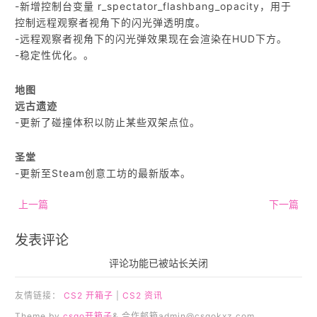
-新增控制台变量 r_spectator_flashbang_opacity，用于
控制远程观察者视角下的闪光弹透明度。
-远程观察者视角下的闪光弹效果现在会渲染在HUD下方。
-稳定性优化。。
地图
远古遗迹
-更新了碰撞体积以防止某些双架点位。
圣堂
-更新至Steam创意工坊的最新版本。
上一篇
下一篇
发表评论
评论功能已被站长关闭
友情链接：
CS2 开箱子
|
CS2 资讯
Theme by
csgo开箱子
& 合作邮箱
admin@csgokxz.com