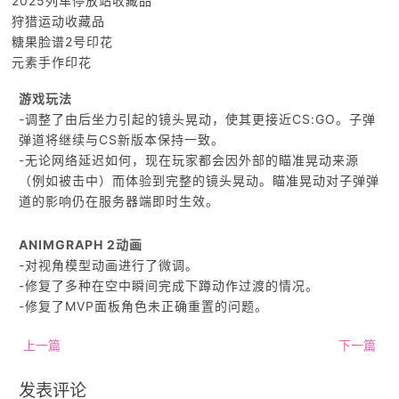
2025列车停放站收藏品
狩猎运动收藏品
糖果脸谱2号印花
元素手作印花
游戏玩法
-调整了由后坐力引起的镜头晃动，使其更接近CS:GO。子弹
弹道将继续与CS新版本保持一致。
-无论网络延迟如何，现在玩家都会因外部的瞄准晃动来源
（例如被击中）而体验到完整的镜头晃动。瞄准晃动对子弹弹
道的影响仍在服务器端即时生效。
ANIMGRAPH 2动画
-对视角模型动画进行了微调。
-修复了多种在空中瞬间完成下蹲动作过渡的情况。
-修复了MVP面板角色未正确重置的问题。
上一篇
下一篇
发表评论