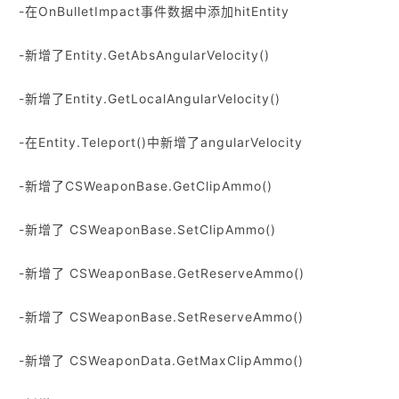
-在OnBulletImpact事件数据中添加hitEntity
-新增了Entity.GetAbsAngularVelocity()
-新增了Entity.GetLocalAngularVelocity()
-在Entity.Teleport()中新增了angularVelocity
-新增了CSWeaponBase.GetClipAmmo()
-新增了 CSWeaponBase.SetClipAmmo()
-新增了 CSWeaponBase.GetReserveAmmo()
-新增了 CSWeaponBase.SetReserveAmmo()
-新增了 CSWeaponData.GetMaxClipAmmo()